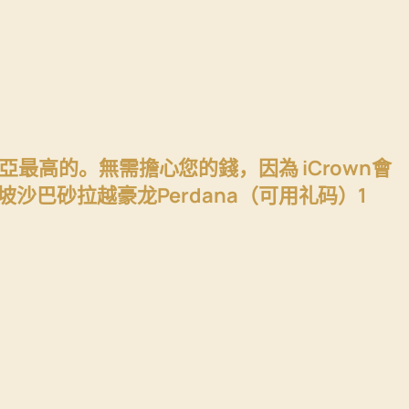
亞最高的。無需擔心您的錢，因為 iCrown會
沙巴砂拉越豪龙Perdana​（可用礼码）1