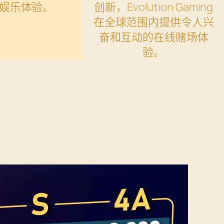
娱乐体验。
创新，Evolution Gaming
在全球范围内提供令人兴
奋和互动的在线赌场体
验。