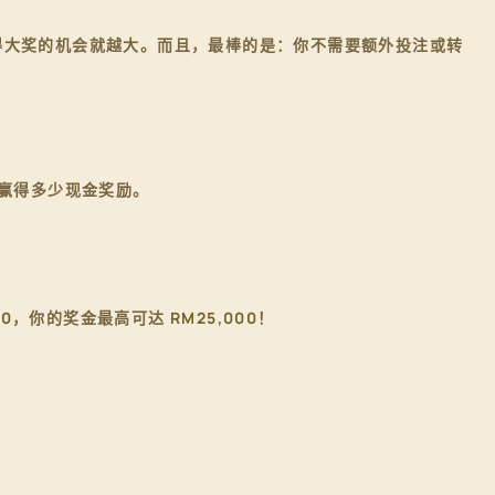
得大奖的机会就越大。而且，最棒的是：你不需要额外投注或转
赢得多少现金奖励。
00
，你的奖金最高可达
RM25,000
！