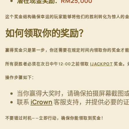
潜在现金奖励：
RM25,000
这个奖金结构确保幸运的玩家能够将他们的胜利转化为惊人的
如何领取你的奖励？
赢得奖金只是第一步，你还需要在规定时间内领取你的奖金才
所有获胜者必须在次日中午12:00之前领取
IJACKPOT
奖金。
操作步骤如下：
当你赢得大奖时，请确保拍摄屏幕截图
联系
iCrown
客服支持，并提供必要的证
不要错过时机——立即行动，确保你能领取到奖金！