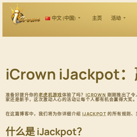
中文 (中国)
主页
活动
iCrown iJack
准备好提升你的
老虎机游戏
体验了吗？
ICROWN
刚刚推出了令
家还是新手，这次激动人心的活动让每个人都有机会赢得大奖
在这篇博客中，我们将为你详细介绍
IJACKPOT
的所有规则、
什么是 iJackpot？