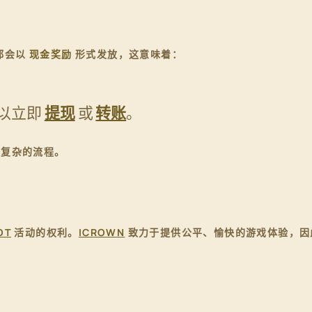
都会以
现金奖励
形式发放，这意味着：
以立即
提现
或
转账
。
需复杂的流程。
OT
活动的权利。
ICROWN
致力于提供公平、愉快的游戏体验，因